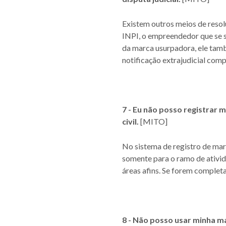
Existem outros meios de resolu
INPI, o empreendedor que se s
da marca usurpadora, ele tamb
notificação extrajudicial com
7 - Eu não posso registrar
civil.
[MITO]
No sistema de registro de marc
somente para o ramo de ativida
áreas afins. Se forem completa
8 - Não posso usar minha m