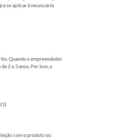
ra se aplicar é necessário
érito. Quando o empreendedor
e 2 a 3 anos. Por isso, o
TO]
relação com o produto ou