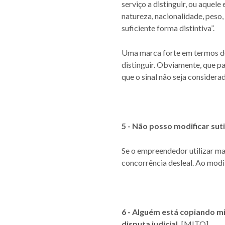
serviço a distinguir, ou aque
natureza, nacionalidade, peso,
suficiente forma distintiva”.
Uma marca forte em termos de 
distinguir. Obviamente, que pa
que o sinal não seja considera
5 - Não posso modificar su
Se o empreendedor utilizar m
concorrência desleal. Ao modif
6 - Alguém está copiando m
disputa judicial.
[MITO]