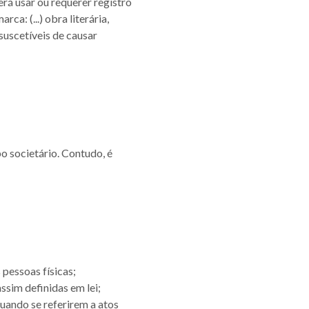
erá usar ou requerer registro
ca: (...) obra literária,
 suscetíveis de causar
o societário. Contudo, é
pessoas físicas;
sim definidas em lei;
quando se referirem a atos