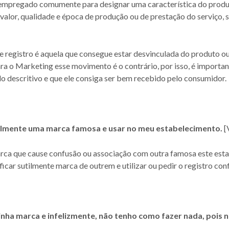
le empregado comumente para designar uma característica do produt
 valor, qualidade e época de produção ou de prestação do serviço,
registro é aquela que consegue estar desvinculada do produto ou
ra o Marketing esse movimento é o contrário, por isso, é important
do descritivo e que ele consiga ser bem recebido pelo consumidor.
tilmente uma marca famosa e usar no meu estabelecimento.
[
arca que cause confusão ou associação com outra famosa este est
icar sutilmente marca de outrem e utilizar ou pedir o registro co
inha marca e infelizmente, não tenho como fazer nada, pois 