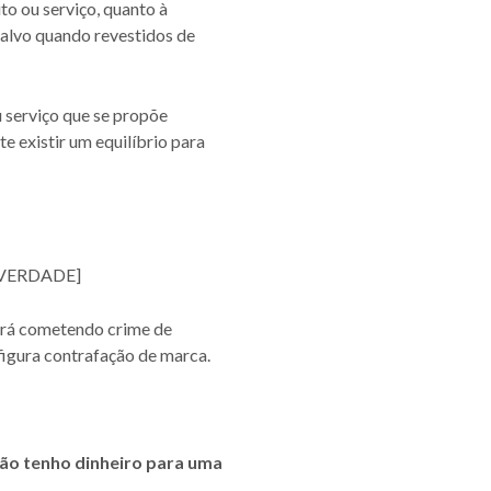
o ou serviço, quanto à
 salvo quando revestidos de
 serviço que se propõe
e existir um equilíbrio para
VERDADE]
ará cometendo crime de
nfigura contrafação de marca.
não tenho dinheiro para uma