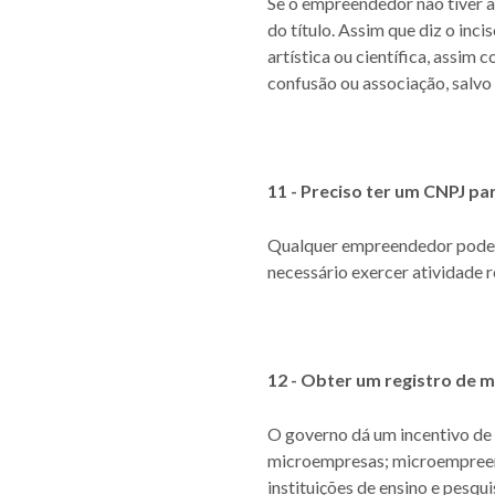
Se o empreendedor não tiver au
do título. Assim que diz o inci
artística ou científica, assim 
confusão ou associação, salvo
11 - Preciso ter um CNPJ pa
Qualquer empreendedor pode req
necessário exercer atividade r
12 - Obter um registro de m
O governo dá um incentivo de 
microempresas; microempreend
instituições de ensino e pesqu