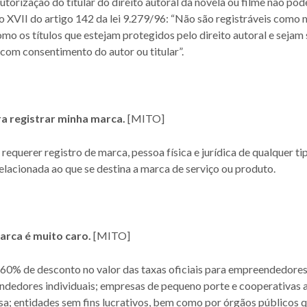
torização do titular do direito autoral da novela ou filme não pod
so XVII do artigo 142 da lei 9.279/96: “Não são registráveis como mar
como os títulos que estejam protegidos pelo direito autoral e sejam
 com consentimento do autor ou titular”.
ra registrar minha marca.
[MITO]
uerer registro de marca, pessoa física e jurídica de qualquer tip
elacionada ao que se destina a marca de serviço ou produto.
arca é muito caro.
[MITO]
60% de desconto no valor das taxas oficiais para empreendedores 
edores individuais; empresas de pequeno porte e cooperativas as
isa; entidades sem fins lucrativos, bem como por órgãos públicos 