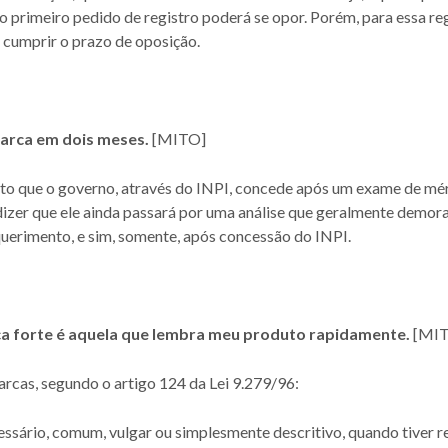
 primeiro pedido de registro poderá se opor. Porém, para essa reg
e cumprir o prazo de oposição.
 marca em dois meses.
[MITO]
eito que o governo, através do INPI, concede após um exame de m
dizer que ele ainda passará por uma análise que geralmente demora d
querimento, e sim, somente, após concessão do INPI.
ca forte é aquela que lembra meu produto rapidamente.
[MI
arcas, segundo o artigo 124 da Lei 9.279/96:
cessário, comum, vulgar ou simplesmente descritivo, quando tiver 